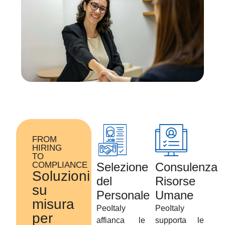
FROM
HIRING
TO
COMPLIANCE
Selezione
Consulenza
Soluzioni
del
Risorse
su
Personale
Umane
misura
PeoItaly
PeoItaly
per
affianca le
supporta le