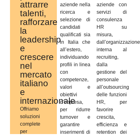
attrarre
aziende nella
aziende con
talenti,
ricerca e
servizi di
selezione di
consulenza
rafforzare
candidati
HR su
la
qualificati sia
misura,
leadership
in Italia che
dall’organizzazione
e
all’estero,
interna al
crescere
individuando
recruiting,
nel
profili in linea
dalla
con
gestione del
mercato
competenze,
personale
italiano
valori e
all’outsourcing
e
obiettivi
delle funzioni
internazionale
d’impresa,
HR, per
Offriamo
per ridurre
favorire
soluzioni
turnover e
crescita,
complete
garantire
efficienza e
per
inserimenti di
retention dei
supportare
successo.
talenti.